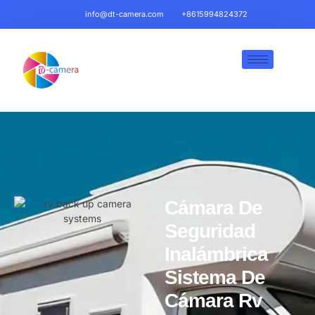
info@dt-camera.com
+8615994824372
Cámara De
Seguridad
Inalámbrica
Sistema De
Cámara Rv