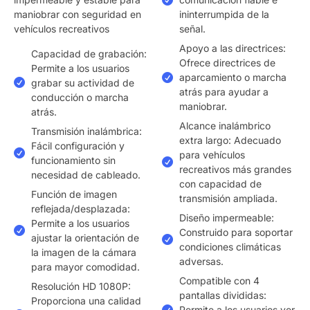
maniobrar con seguridad en
ininterrumpida de la
vehículos recreativos
señal.
Apoyo a las directrices:
Capacidad de grabación:
Ofrece directrices de
Permite a los usuarios
aparcamiento o marcha
grabar su actividad de
atrás para ayudar a
conducción o marcha
maniobrar.
atrás.
Alcance inalámbrico
Transmisión inalámbrica:
extra largo: Adecuado
Fácil configuración y
para vehículos
funcionamiento sin
recreativos más grandes
necesidad de cableado.
con capacidad de
Función de imagen
transmisión ampliada.
reflejada/desplazada:
Diseño impermeable:
Permite a los usuarios
Construido para soportar
ajustar la orientación de
condiciones climáticas
la imagen de la cámara
adversas.
para mayor comodidad.
Compatible con 4
Resolución HD 1080P:
pantallas divididas:
Proporciona una calidad
Permite a los usuarios ver