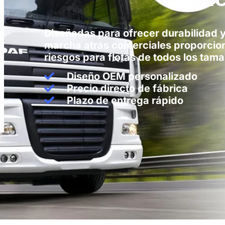
Diseñadas para ofrecer durabilidad 
marcha atrás comerciales proporciona
riesgos para flotas de todos los tam
Diseño OEM personalizado
Precio directo de fábrica
Plazo de entrega rápido