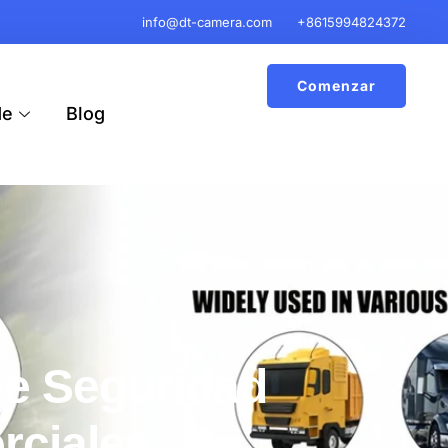
info@dt-camera.com
+8615994824372
Comenzar
de
Blog
e Seguridad
rciales