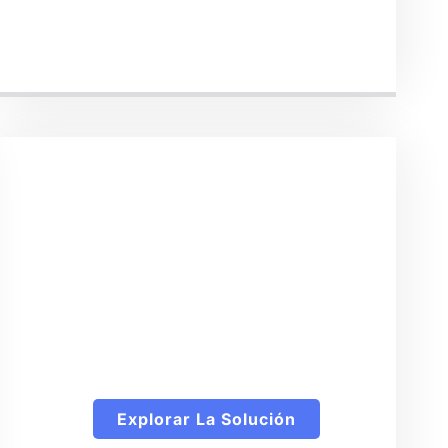
Explore Nuestras
Diversas Opciones
De Carcasas Para
Cámaras De
Marcha Atrás
Explorar La Solución