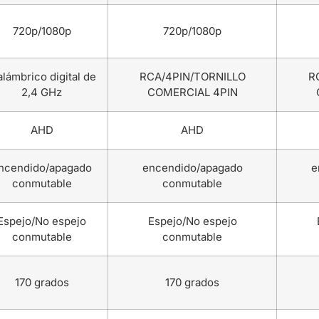
720p/1080p
720p/1080p
alámbrico digital de
RCA/4PIN/TORNILLO
R
2,4 GHz
COMERCIAL 4PIN
AHD
AHD
ncendido/apagado
encendido/apagado
e
conmutable
conmutable
Espejo/No espejo
Espejo/No espejo
conmutable
conmutable
170 grados
170 grados