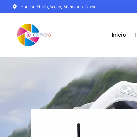
Houting,Shajin,Baoan, Shenzhen, China
Inicio