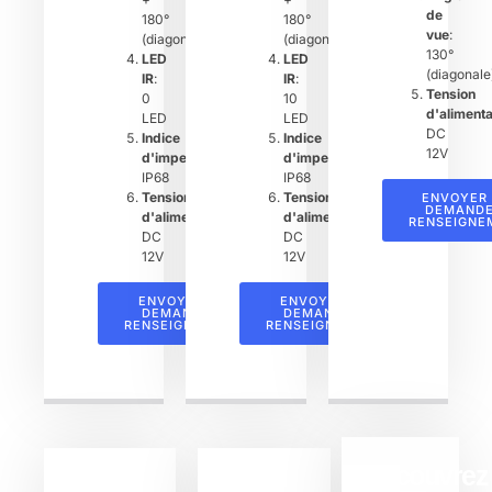
de
180°
180°
vue
:
(diagonal)
(diagonal)
130°
LED
LED
(diagonale
IR
:
IR
:
Tension
0
10
d'alimenta
LED
LED
DC
Indice
Indice
12V
d'imperméabilité
:
d'imperméabilité
:
IP68
IP68
Tension
Tension
ENVOYER
DEMANDE
d'alimentation
:
d'alimentation
:
RENSEIGNE
DC
DC
12V
12V
ENVOYER UNE
ENVOYER UNE
DEMANDE DE
DEMANDE DE
RENSEIGNEMENTS
RENSEIGNEMENTS
Découvrez