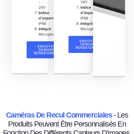
-
24V
24V
Indice
Indice
d'imperméabilité
:
d'imperméabilité
:
IP68
IP68
Intégré
:
Intégré
:
Microphone
Microphone
ENVOYER UNE
DEMANDE DE
ENVOYER UNE
RENSEIGNEMENTS
DEMANDE DE
RENSEIGNEMENTS
Caméras De Recul Commerciales
- Les
Produits Peuvent Être Personnalisés En
Fonction Des Différents Capteurs D'images.