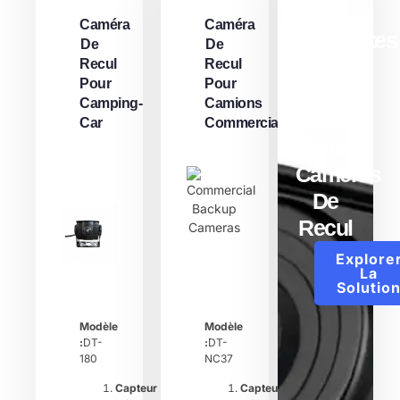
Nos
Caméra
Caméra
Différentes
De
De
Options
Recul
Recul
Pour
Pour
De
Camping-
Camions
Boîtiers
Car
Commerciaux
Pour
Caméras
De
Recul
Explore
La
Solutio
Modèle
Modèle
:
DT-
:
DT-
180
NC37
Capteur
Capteur