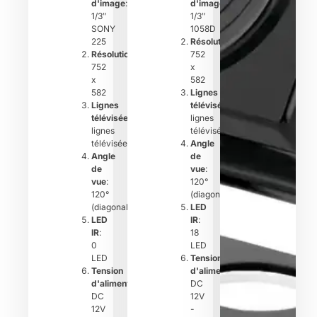
d'image
:
d'image
:
1/3″
1/3″
SONY
1058D
225
Résolution
:
Résolution
:
752
752
x
x
582
582
Lignes
Lignes
télévisées
700
télévisées
700
lignes
lignes
télévisées
télévisées
Angle
Angle
de
de
vue
:
vue
:
120°
120°
(diagonale)
(diagonale)
LED
LED
IR
:
IR
:
18
0
LED
LED
Tension
Tension
d'alimentation
:
d'alimentation
:
DC
DC
12V
12V
-