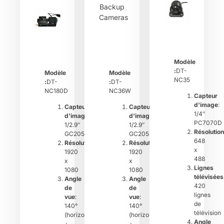
Modèle
:
DT-
Modèle
Modèle
NC35
:
DT-
:
DT-
NC180D
NC36W
Capteur
d'image
:
Capteur
Capteur
1/4″
d'image
:
d'image
:
PC7070D
1/2.9″
1/2.9″
Résolution
GC2053
GC2053
648
Résolution
:
Résolution
:
x
1920
1920
488
x
x
Lignes
1080
1080
télévisées
Angle
Angle
420
de
de
lignes
vue
:
vue
:
de
140°
140°
télévision
(horizontal)
(horizontal)
Angle
+
+