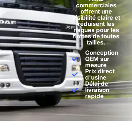
commerciales
offrent une
visibilité claire et
réduisent les
risques pour les
flottes de toutes
tailles.
Conception
OEM sur
mesure
Prix direct
d'usine
Délai de
livraison
rapide