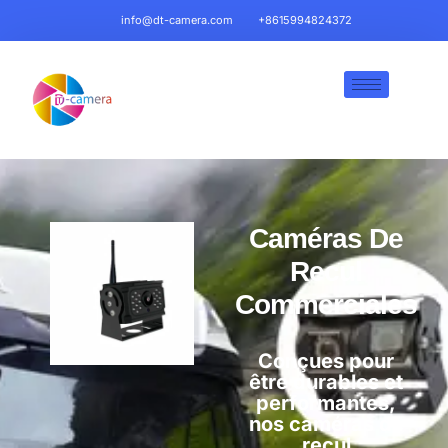
info@dt-camera.com
+8615994824372
Caméras De
Recul
Commerciales
Conçues pour
être durables et
performantes,
nos caméras de
recul