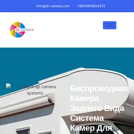
info@dt-camera.com
+8615994824372
Беспроводная
Камера
Заднего Вида
Система
Камер Для