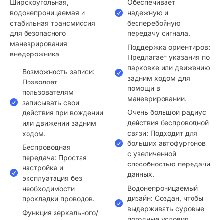
Широкоугольная,
Обеспечивает
водонепроницаемая и
надежную и
стабильная трансмиссия
бесперебойную
для безопасного
передачу сигнала.
маневрирования
Поддержка ориентиров:
внедорожника
Предлагает указания по
парковке или движению
Возможность записи:
задним ходом для
Позволяет
помощи в
пользователям
маневрировании.
записывать свои
Очень большой радиус
действия при вождении
действия беспроводной
или движении задним
связи: Подходит для
ходом.
больших автофургонов
Беспроводная
с увеличенной
передача: Простая
способностью передачи
настройка и
данных.
эксплуатация без
Водонепроницаемый
необходимости
дизайн: Создан, чтобы
прокладки проводов.
выдерживать суровые
Функция зеркального/
погодные условия.