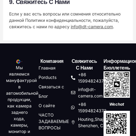
9.
Свяжитесь С Нами
Если у вас есть вопросы или сомнения относительно
данной Политики конфиденциальности, пожалуйста,
свяжитесь с нами по адресу
info@dt-camera.com
.
Компания
Свяжитесь
Информацио
Мы
Главная
С Нами
Бюллетень
являемся
+86
Porducts
мануфактурой
15994824372
в
Связаться с
info@dt-
автомобильной
camera.com
Блог
продукции,
+86
Wechat
О сайте
как камера
15994824372
заднего
ЧАСТО
хода,
Houting,Shajin,Baoan,
ЗАДАВАЕМЫЕ
камеры,
Shenzhen, China
ВОПРОСЫ
монитор и