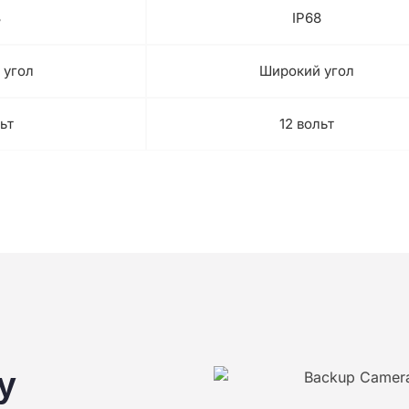
8
IP68
 угол
Широкий угол
ьт
12 вольт
у