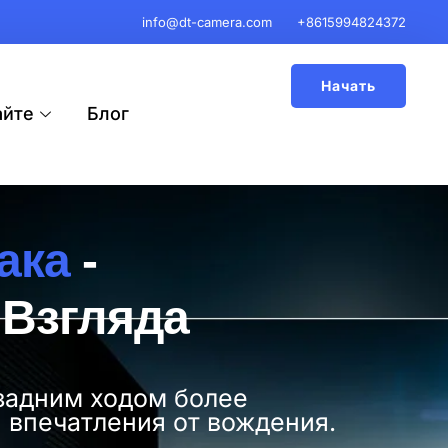
info@dt-camera.com
+8615994824372
Начать
айте
Блог
ака
-
 Взгляда
задним ходом более
 впечатления от вождения.