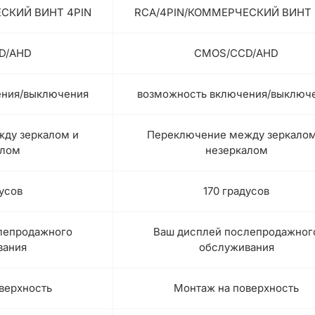
СКИЙ ВИНТ 4PIN
RCA/4PIN/КОММЕРЧЕСКИЙ ВИНТ 
D/AHD
CMOS/CCD/AHD
ения/выключения
возможность включения/выключ
ду зеркалом и
Переключение между зеркалом
алом
незеркалом
дусов
170 градусов
лепродажного
Ваш дисплей послепродажног
вания
обслуживания
верхность
Монтаж на поверхность