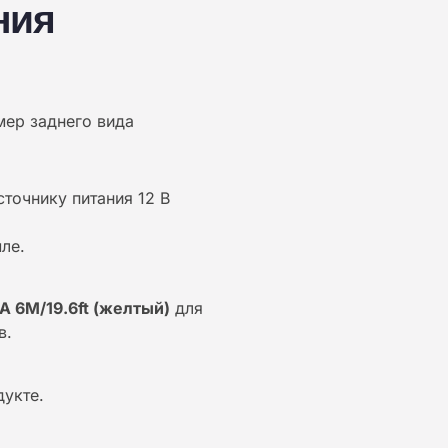
ния
мер заднего вида
точнику питания 12 В
ле.
 6M/19.6ft (желтый)
для
в.
дукте.