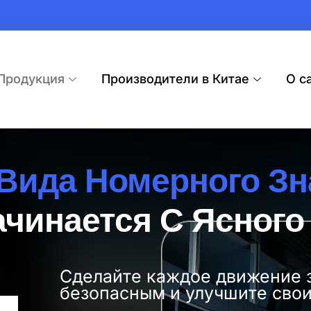
Продукция
Производители в Китае
О с
 Вида Номерного Зн
чинается С Ясного
Сделайте каждое движение 
безопасным и улучшите свои