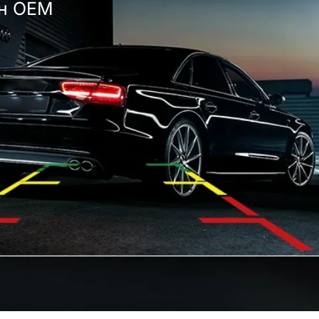
йн OEM