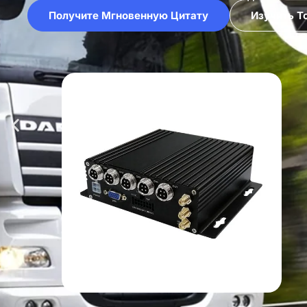
Получите Мгновенную Цитату
Изучить Т