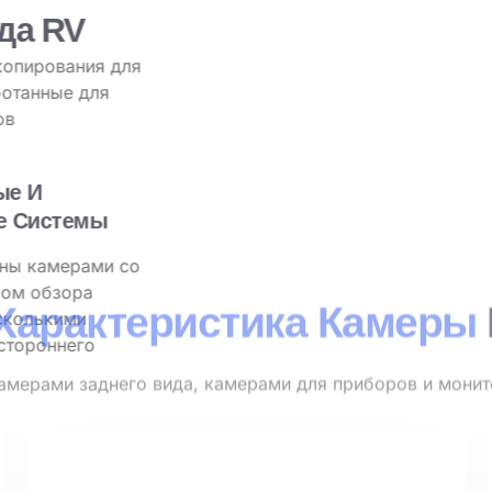
р Заднего Вида RV
с камерами резервного копирования для
уальные решения, разработанные для
 операторов автофургонов
Широкоугольные И
Многокамерные Системы
Оборудуйте фургоны камерами со
сверхшироким углом обзора
(150°-170°) или несколькими
камерами для всестороннего
охвата.