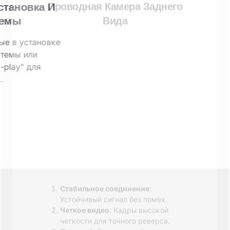
Упрощенная Установка И
Удобные Системы
Предлагают простые в установке
беспроводные системы или
решения "plug-and-play" для
проводных систем.