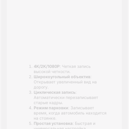
Стабильное соединение
:
Устойчивый сигнал без помех.
Четкое видео
: Кадры высокой
четкости для точного реверса.
Прочный
: Всепогодный и
долговечный.
Универсальный
: Совместим с
различными моделями
автомобилей.
Получить Подробную
Информацию