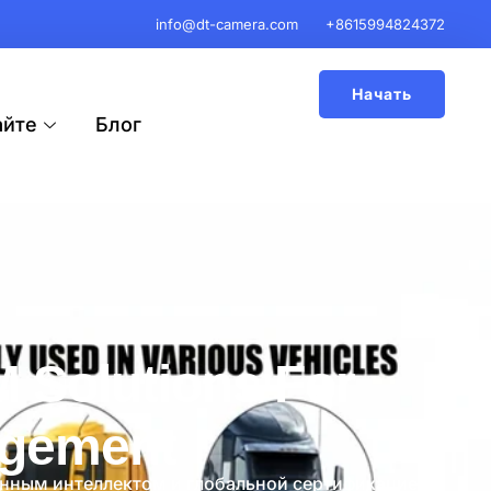
info@dt-camera.com
+8615994824372
Начать
айте
Блог
 Solutions For
agement
енным интеллектом и глобальной сертификацией