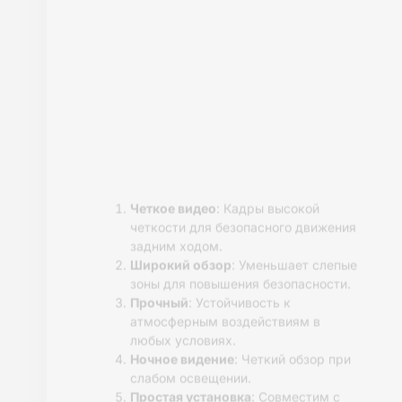
Простая установка
: Беспроводная
настройка, не требуются кабели.
Четкое HD-видео
:
Высококачественные кадры для
лучшей видимости.
Ночное видение
: Четкий обзор
даже при слабом освещении.
Прочный и погодоустойчивый
:
Создан для работы в сложных
условиях.
Получить Подробную
Информацию