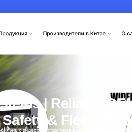
Продукция
Производители в Китае
О с
stems | Reliable OEM
e Safety & Fleet Man
мобильных видеорегистраторов с улучшенным искусств