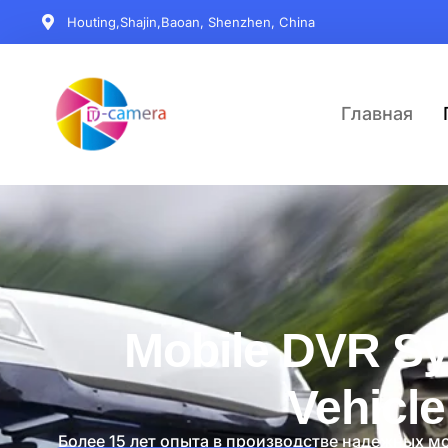
Houting,Shajin,Baoan, Shenzhen, China
Главная
Mobile DVR Sy
Vehicl
Более 15 лет опыта в производстве надежных 