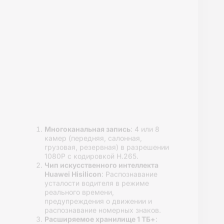
Различные размеры
: Доступны
варианты 5″, 7″, 9.1″ и 10.1″ для
различных транспортных средств.
Четкий дисплей
: Разрешение ЖК-
дисплея 1024×600 для получения
четких изображений.
Широкая совместимость
:
Поддерживает видеовходы 720P,
1080P и CVBS.
Яркий и гибкий
Яркость 600 кд/㎡ и
поддержка двух- и
четырехстороннего разделенного
экрана.
Получить Подробную
Информацию