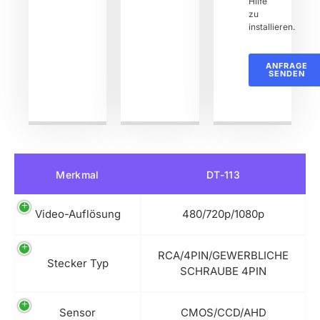
Hilfe
zu
installieren.
ANFRAGE
SENDEN
Merkmal
DT-113
Video-Auflösung
480/720p/1080p
RCA/4PIN/GEWERBLICHE
Stecker Typ
SCHRAUBE 4PIN
Sensor
CMOS/CCD/AHD