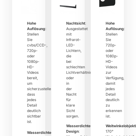
Hohe
Nachtsicht
:
Hohe
Auflösung
:
Ausgestattet
Auflösung
:
Stellen
mit
Stellen
Sie
Infrarot-
Sie
cvbs/CCD-,
LED-
720p-
720p-
Lichtern,
oder
oder
die
1080p-
1080p-
bei
HD-
HD-
schlechten
Videos
Videos
Lichtverhältnissen
zur
bereit,
oder
Verfügung,
um
in
damit
sicherzustellen,
der
jedes
dass
Nacht
Detail
jedes
für
deutlich
Detail
klare
zu
deutlich
Sicht
erkennen
sichtbar
sorgen.
ist.
ist.
Wasserdichtes
Weitwinkelobjekt
Design
:
170°
Wasserdichtes