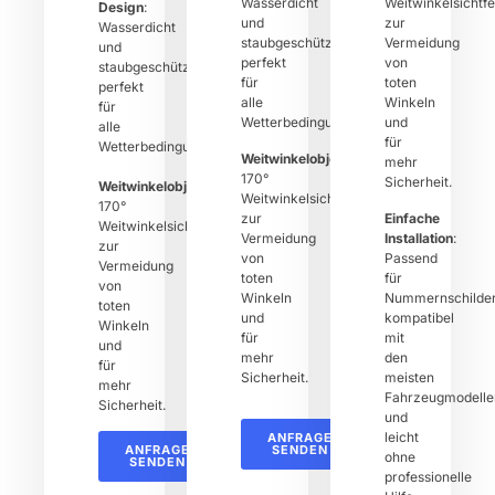
Wasserdicht
Weitwinkelsichtfe
Design
:
und
zur
Wasserdicht
staubgeschützt,
Vermeidung
und
perfekt
von
staubgeschützt,
für
toten
perfekt
alle
Winkeln
für
Wetterbedingungen.
und
alle
für
Wetterbedingungen.
Weitwinkelobjektiv
:
mehr
170°
Sicherheit.
Weitwinkelobjektiv
:
Weitwinkelsichtfeld
170°
zur
Einfache
Weitwinkelsichtfeld
Vermeidung
Installation
:
zur
von
Passend
Vermeidung
toten
für
von
Winkeln
Nummernschilder
toten
und
kompatibel
Winkeln
für
mit
und
mehr
den
für
Sicherheit.
meisten
mehr
Fahrzeugmodelle
Sicherheit.
und
leicht
ANFRAGE
ANFRAGE
SENDEN
ohne
SENDEN
professionelle