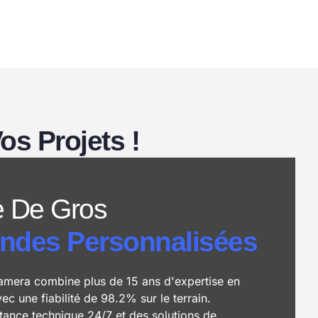
s Projets !
 De Gros
des Personnalisées
mera combine plus de 15 ans d'expertise en
c une fiabilité de 98.2% sur le terrain.
tance technique 24/7 et des solutions de