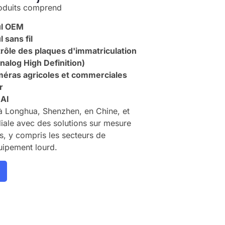
roduits comprend
ul OEM
 sans fil
ôle des plaques d'immatriculation
alog High Definition)
éras agricoles et commerciales
r
 AI
e à Longhua, Shenzhen, en Chine, et
diale avec des solutions sur mesure
s, y compris les secteurs de
quipement lourd.