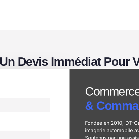
n Devis Immédiat Pour Vo
Commerce
& Comman
Fondée en 2010, DT-Ca
imagerie automobile ave
Soutenus par une assis