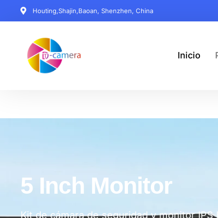
Houting,Shajin,Baoan, Shenzhen, China
Inicio
5 Inch
Monitor​
Kit de cámara de seguridad y monitor IPS