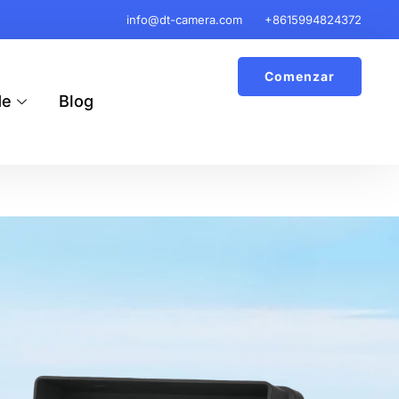
info@dt-camera.com
+8615994824372
Comenzar
de
Blog