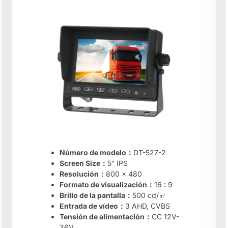
Número de modelo：
DT-527-2
S
creen Size：
5″ IPS
Resolución：
800 x 480
Formato de visualización：
16 : 9
Brillo de la pantalla：
500 cd/㎡
Entrada de vídeo：
3 AHD, CVBS
Tensión de alimentación：
CC 12V-
36V