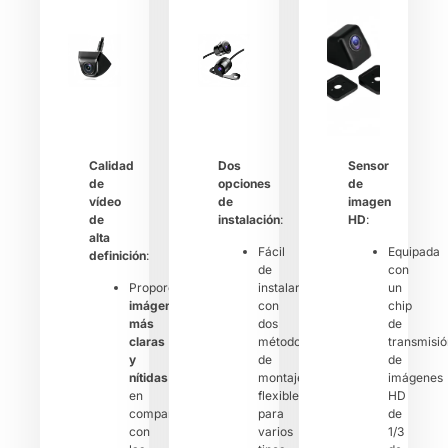
Calidad
Dos
Sensor
de
opciones
de
vídeo
de
imagen
de
instalación
:
HD
:
alta
Fácil
Equipada
definición
:
de
con
Proporciona
instalar
un
imágenes
con
chip
más
dos
de
claras
métodos
transmisió
y
de
de
nítidas
montaje
imágenes
en
flexibles
HD
comparación
para
de
con
varios
1/3