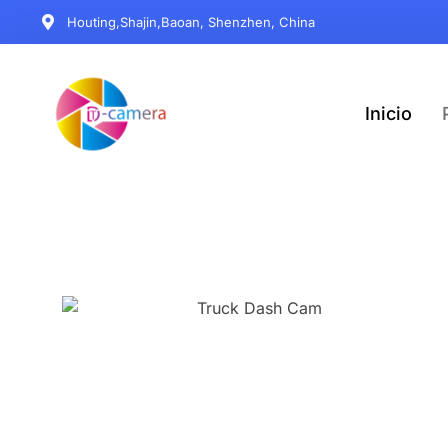
Houting,Shajin,Baoan, Shenzhen, China
Inicio