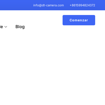
info@dt-camera.com
+8615994824372
Comenzar
de
Blog
dero De Camión
 que ofrecen mayor seguridad y