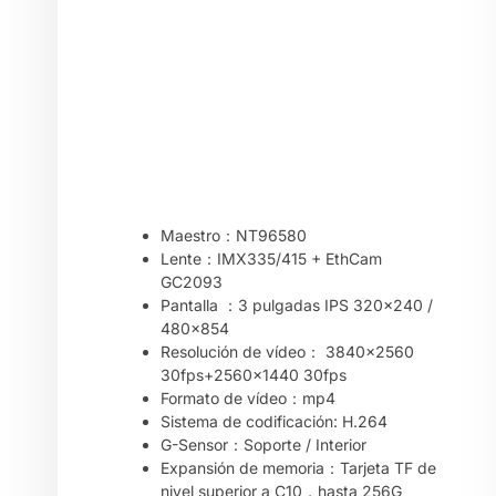
Maestro：NT96580
Lente：IMX335/415 + EthCam
GC2093
Pantalla ：3 pulgadas IPS 320×240 /
480×854
Resolución de vídeo： 3840×2560
30fps+2560×1440 30fps
Formato de vídeo：mp4
Sistema de codificación: H.264
G-Sensor：Soporte / Interior
Expansión de memoria：Tarjeta TF de
nivel superior a C10，hasta 256G