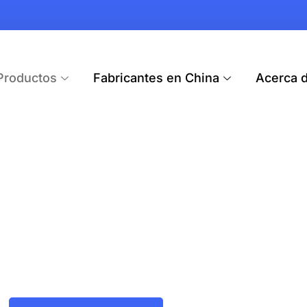
Productos
Fabricantes en China
Acerca 
Cámara De Salpica
Dash Cams fiables diseñadas para camiones,
grabaciones nítidas en cada viaje.