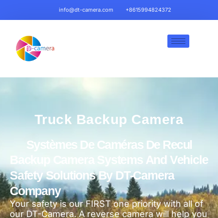
info@dt-camera.com
+8615994824372
Truck Backup Camera
Systèmes De Caméras De Recul
Backup Camera Systems And Vehicle
Safety Solutions By DT-Camera
Company
Your safety is our FIRST one priority with all of
our DT-Camera. A reverse camera will help you