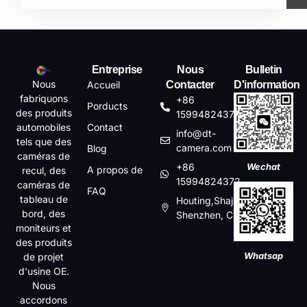
Entreprise
Nous
Bulletin
Nous
Accueil
Contacter
D'information
fabriquons
+86
Porducts
des produits
15994824372
automobiles
Contact
info@dt-
tels que des
camera.com
Blog
caméras de
+86
Wechat
A propos de
recul, des
15994824372
caméras de
FAQ
tableau de
Houting,Shajin,Baoan,
bord, des
Shenzhen, China
moniteurs et
des produits
Whatsap
de projet
d'usine OE.
Nous
accordons