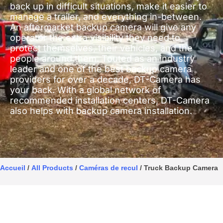
back up in difficult situations, make it easier to
manage a trailer, and everything in-between.
An aftermarket backup camera will give any
operator the extra visibility they need to
protect themselves, their vehicles, and the
people around them. Touted as an industry
leader and one of the best backup camera
providers for over a decade, DT-Camera has
your back. With a global network of
recommended installation centers, DT-Camera
also helps with backup camera installation.
Accueil
/
All Products
/
Caméras de recul
/ Truck Backup Camera