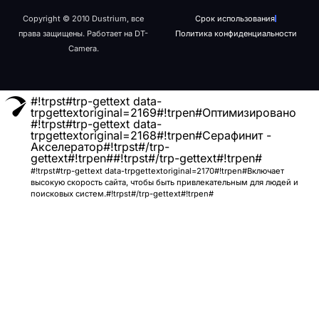
Copyright © 2010 Dustrium, все
Срок использования
права защищены. Работает на DT-
Политика конфиденциальности
Camera.
#!trpst#trp-gettext data-
trpgettextoriginal=2169#!trpen#Оптимизировано
#!trpst#trp-gettext data-
trpgettextoriginal=2168#!trpen#Серафинит -
Акселератор#!trpst#/trp-
gettext#!trpen##!trpst#/trp-gettext#!trpen#
#!trpst#trp-gettext data-trpgettextoriginal=2170#!trpen#Включает
высокую скорость сайта, чтобы быть привлекательным для людей и
поисковых систем.#!trpst#/trp-gettext#!trpen#