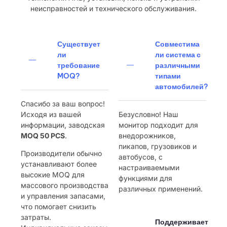
неисправностей и технического обслуживания.
Существует
Совместима
ли
ли система с
требование
различными
MOQ?
типами
автомобилей?
Спасибо за ваш вопрос!
Исходя из вашей
Безусловно! Наш
информации, заводская
монитор подходит для
MOQ 50 PCS
.
внедорожников,
пикапов, грузовиков и
Производители обычно
автобусов, с
устанавливают более
настраиваемыми
высокие MOQ для
функциями для
массового производства
различных применений.
и управления запасами,
что помогает снизить
затраты.
Поддерживает