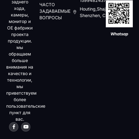
15994824372
заднего
ЧАСТО
хода,
Houting,Shajin,Baoan,
ЗАДАВАЕМЫЕ
камеры,
Shenzhen, China
ВОПРОСЫ
монитор и
OE фабрики
Whatsap
проекта
продукции.
мы
обращаем
больше
внимания на
качество и
технологии,
мы
приветствуем
более
пользовательские
пункт для
вас.