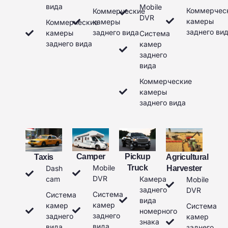
вида
Mobile
Коммерчес
Коммерческие
DVR
камеры
камеры
Коммерческие
заднего ви
заднего вида
камеры
Система
заднего вида
камер
заднего
вида
Коммерческие
камеры
заднего вида
Camper
Pickup
Agricultural
Taxis
Mobile
Truck
Harvester
Dash
DVR
Камера
cam
Mobile
заднего
DVR
Система
Система
вида
камер
камер
Система
номерного
заднего
заднего
камер
знака
вида
вида
заднего