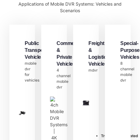
Applications of Mobile DVR Systems: Vehicles and
Scenarios
Public
Commercial
Freight
Special-
Transport
&
&
Purpose
Vehicles
Private
Logistics
Vehicles
mobile
8
Vehicles
Vehicles
dvr
channel
4
mdvr
for
mobile
channel
vehicles​
dvr​
mobile
dvr​
Trucks/Refrigerated