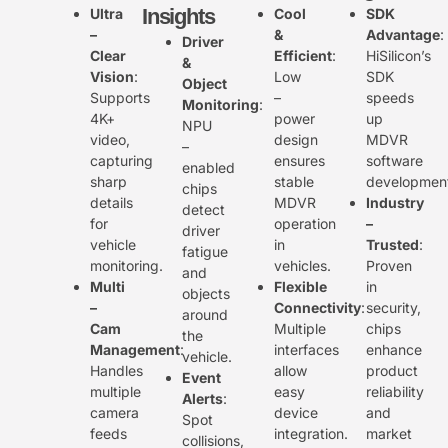
Insights
Ultra
Cool
SDK
–
&
Advantage
:
Driver
Clear
Efficient
:
HiSilicon’s
&
Vision
:
Low
SDK
Object
Supports
–
speeds
Monitoring
:
4K+
power
up
NPU
video,
design
MDVR
–
capturing
ensures
software
enabled
sharp
stable
developmen
chips
details
MDVR
Industry
detect
for
operation
–
driver
vehicle
in
Trusted
:
fatigue
monitoring.
vehicles.
Proven
and
Multi
Flexible
in
objects
–
Connectivity
:
security,
around
Cam
Multiple
chips
the
Management
:
interfaces
enhance
vehicle.
Handles
allow
product
Event
multiple
easy
reliability
Alerts
:
camera
device
and
Spot
feeds
integration.
market
collisions,