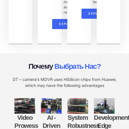
motion-
leaks.
activated
recording.
EXPLORE
EXPLORE
Почему
Выбрать Нас?
DT – camera’s MDVR uses HiSilicon chips from Huawei,
which may have the following advantages
Video
AI -
System
Developmen
Prowess
Driven
Robustness
Edge