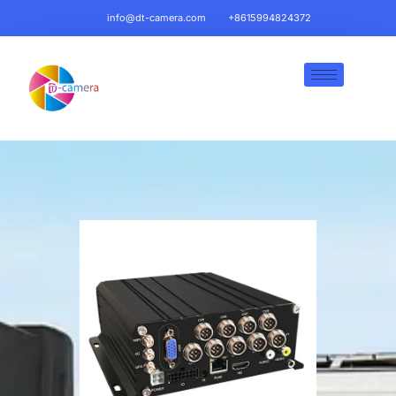
info@dt-camera.com
+8615994824372