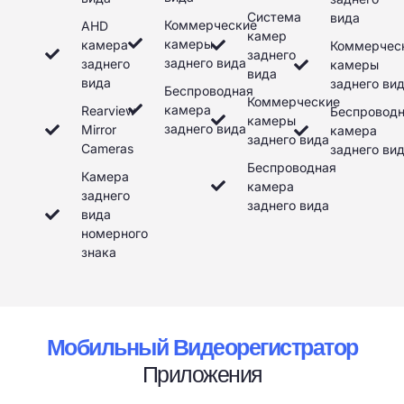
Система
вида
Коммерческие
AHD
камер
камеры
камера
Коммерчес
заднего
заднего вида
заднего
камеры
вида
вида
заднего ви
Беспроводная
Коммерческие
камера
Rearview
Беспровод
камеры
заднего вида
Mirror
камера
заднего вида
Cameras
заднего ви
Беспроводная
Камера
камера
заднего
заднего вида
вида
номерного
знака
Мобильный Видеорегистратор
Приложения