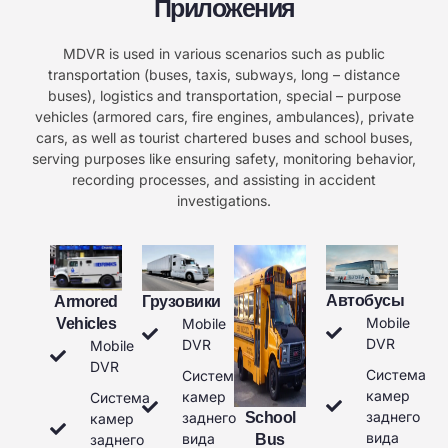
Приложения
MDVR is used in various scenarios such as public
transportation (buses, taxis, subways, long – distance
buses), logistics and transportation, special – purpose
vehicles (armored cars, fire engines, ambulances), private
cars, as well as tourist chartered buses and school buses,
serving purposes like ensuring safety, monitoring behavior,
recording processes, and assisting in accident
investigations.
Автобусы
Armored
Грузовики
Mobile
Vehicles
Mobile
DVR
DVR
Mobile
DVR
Система
Система
камер
камер
Система
заднего
School
заднего
камер
вида
вида
Bus
заднего