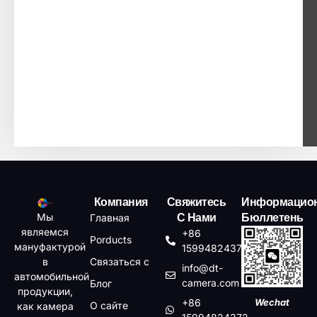
Компания
Свяжитесь
Информацио
Мы
Главная
С Нами
Бюллетень
являемся
+86
Porducts
мануфактурой
15994824372
в
Связаться с
info@dt-
автомобильной
camera.com
Блог
продукции,
+86
Wechat
О сайте
как камера