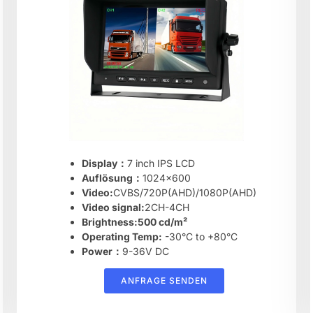
Display：
7 inch IPS LCD
Auflösung：
1024×600
Video:
CVBS/720P(AHD)/1080P(AHD)
Video signal:
2CH-4CH
Brightness:500 cd/m²
Operating Temp:
-30°C to +80°C
Power：
9-36V DC
ANFRAGE SENDEN