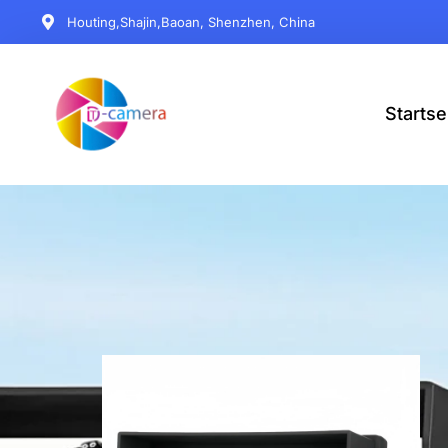
Houting,Shajin,Baoan, Shenzhen, China
Startse