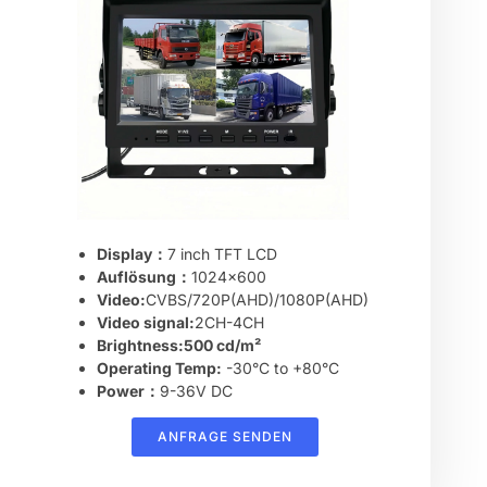
Display：
7 inch TFT LCD
Auflösung：
1024×600
Video:
CVBS/720P(AHD)/1080P(AHD)
Video signal:
2CH-4CH
Brightness:500 cd/m²
Operating Temp:
-30°C to +80°C
Power：
9-36V DC
ANFRAGE SENDEN