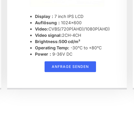
Display：
7 inch IPS LCD
Auflösung：
1024×600
Video:
CVBS/720P(AHD)/1080P(AHD)
Video signal:
2CH-4CH
Brightness:500 cd/m²
Operating Temp:
-30°C to +80°C
Power：
9-36V DC
ANFRAGE SENDEN