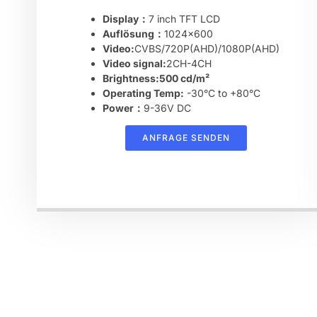
Display：
7 inch TFT LCD
Auflösung：
1024×600
Video:
CVBS/720P(AHD)/1080P(AHD)
Video signal:
2CH-4CH
Brightness:500 cd/m²
Operating Temp:
-30°C to +80°C
Power：
9-36V DC
ANFRAGE SENDEN