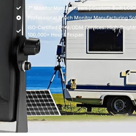
7" Monitor Manufacturers | Custom-Built LCD
Professional 7-Inch Monitor Manufacturing So
ISO-Certified OEM/ODM Services: High-Bright
100,000+ Hour Lifespan