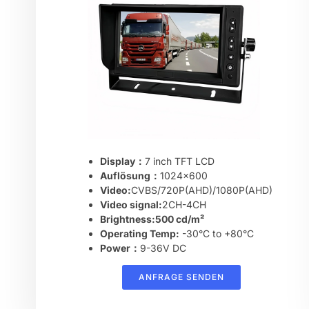
Display：
7 inch TFT LCD
Auflösung：
1024×600
Video:
CVBS/720P(AHD)/1080P(AHD)
Video signal:
2CH-4CH
Brightness:500 cd/m²
Operating Temp:
-30°C to +80°C
Power：
9-36V DC
ANFRAGE SENDEN