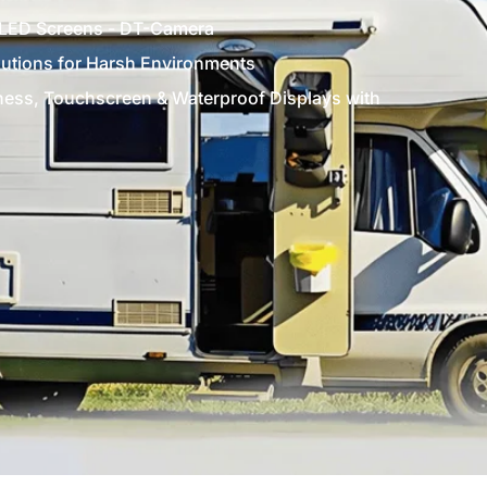
/LED Screens - DT-Camera
lutions for Harsh Environments
ness, Touchscreen & Waterproof Displays with