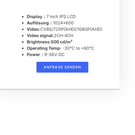
Display：
7 inch IPS LCD
Auflösung：
1024×600
Video:
CVBS/720P(AHD)/1080P(AHD)
Video signal:
2CH-4CH
Brightness:500 cd/m²
Operating Temp:
-30°C to +80°C
Power：
9-36V DC
ANFRAGE SENDEN