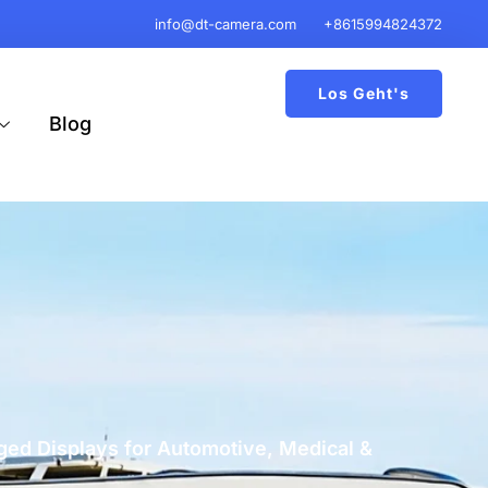
info@dt-camera.com
+8615994824372
Los Geht's
Blog
ged Displays for Automotive, Medical &