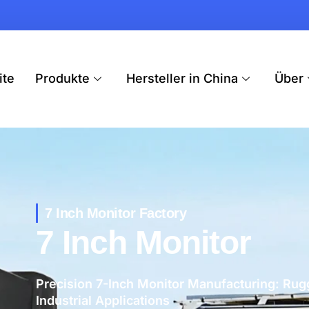
ite
Produkte
Hersteller in China
Über
7 Inch Monitor Factory
7 Inch Monitor
Precision 7-Inch Monitor Manufacturing: Rug
Industrial Applications