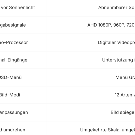
 vor Sonnenlicht
Abnehmbarer Son
ngabesignale
AHD 1080P, 960P, 720
eo-Prozessor
Digitaler Videopr
nal-Eingänge
Unterstützung 
OSD-Menü
Menü Gra
Bild-Modi
12 Arten
danpassungen
Bild spiege
ld umdrehen
Umgekehrte Skala, umgek