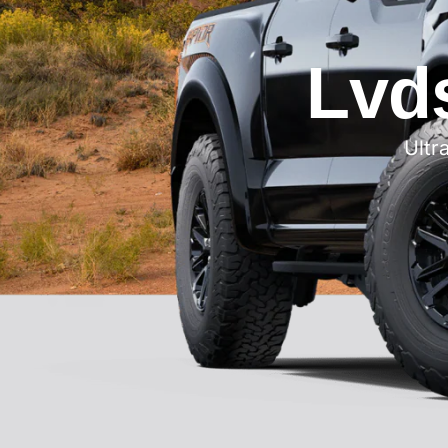
Lvd
Ultr