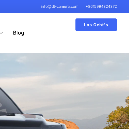
info@dt-camera.com
+8615994824372
Los Geht's
Blog