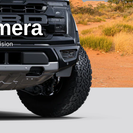
mera
ision